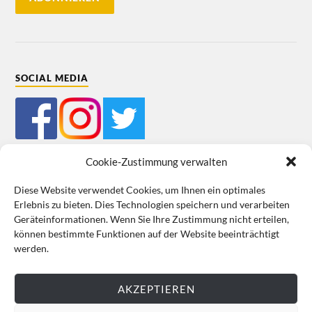
SOCIAL MEDIA
Cookie-Zustimmung verwalten
Diese Website verwendet Cookies, um Ihnen ein optimales
Erlebnis zu bieten. Dies Technologien speichern und verarbeiten
Mein Bestellkonto
Kundeninformationen
Datenschutz
Geräteinformationen. Wenn Sie Ihre Zustimmung nicht erteilen,
können bestimmte Funktionen auf der Website beeinträchtigt
Cookie-Richtlinie (EU)
Impressum
werden.
VERTRAG WIDERRUFEN
AKZEPTIEREN