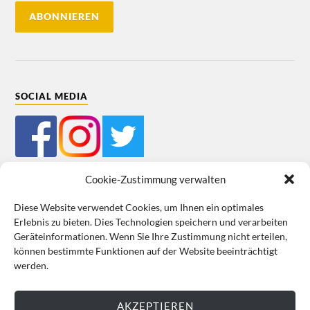
SOCIAL MEDIA
Cookie-Zustimmung verwalten
Diese Website verwendet Cookies, um Ihnen ein optimales
Erlebnis zu bieten. Dies Technologien speichern und verarbeiten
Mein Bestellkonto
Kundeninformationen
Datenschutz
Geräteinformationen. Wenn Sie Ihre Zustimmung nicht erteilen,
können bestimmte Funktionen auf der Website beeinträchtigt
Cookie-Richtlinie (EU)
Impressum
werden.
VERTRAG WIDERRUFEN
AKZEPTIEREN