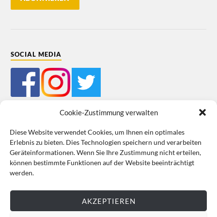
SOCIAL MEDIA
Cookie-Zustimmung verwalten
Diese Website verwendet Cookies, um Ihnen ein optimales
Erlebnis zu bieten. Dies Technologien speichern und verarbeiten
Mein Bestellkonto
Kundeninformationen
Datenschutz
Geräteinformationen. Wenn Sie Ihre Zustimmung nicht erteilen,
können bestimmte Funktionen auf der Website beeinträchtigt
Cookie-Richtlinie (EU)
Impressum
werden.
VERTRAG WIDERRUFEN
AKZEPTIEREN