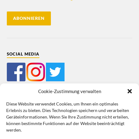
SOCIAL MEDIA
Cookie-Zustimmung verwalten
Diese Website verwendet Cookies, um Ihnen ein optimales
Erlebnis zu bieten. Dies Technologien speichern und verarbeiten
Mein Bestellkonto
Kundeninformationen
Datenschutz
Geräteinformationen. Wenn Sie Ihre Zustimmung nicht erteilen,
können bestimmte Funktionen auf der Website beeinträchtigt
Cookie-Richtlinie (EU)
Impressum
werden.