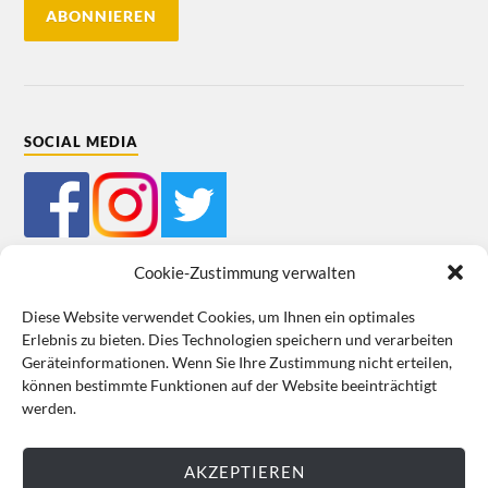
SOCIAL MEDIA
Cookie-Zustimmung verwalten
Diese Website verwendet Cookies, um Ihnen ein optimales
Erlebnis zu bieten. Dies Technologien speichern und verarbeiten
Mein Bestellkonto
Kundeninformationen
Datenschutz
Geräteinformationen. Wenn Sie Ihre Zustimmung nicht erteilen,
können bestimmte Funktionen auf der Website beeinträchtigt
Cookie-Richtlinie (EU)
Impressum
werden.
VERTRAG WIDERRUFEN
AKZEPTIEREN