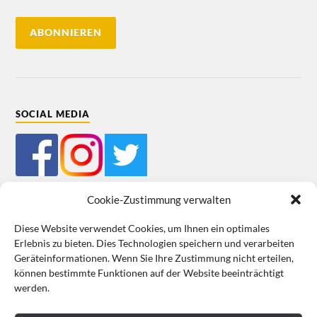
SOCIAL MEDIA
Cookie-Zustimmung verwalten
Diese Website verwendet Cookies, um Ihnen ein optimales
Erlebnis zu bieten. Dies Technologien speichern und verarbeiten
Mein Bestellkonto
Kundeninformationen
Datenschutz
Geräteinformationen. Wenn Sie Ihre Zustimmung nicht erteilen,
können bestimmte Funktionen auf der Website beeinträchtigt
Cookie-Richtlinie (EU)
Impressum
werden.
VERTRAG WIDERRUFEN