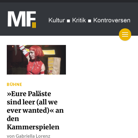
BÜHNE
»Eure Paläste
sind leer (all we
ever wanted)« an
den
Kammerspielen
von
Gabriella Lorenz