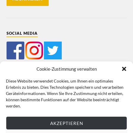
SOCIAL MEDIA
Cookie-Zustimmung verwalten
Diese Website verwendet Cookies, um Ihnen ein optimales
Erlebnis zu bieten. Dies Technologien speichern und verarbeiten
Mein Bestellkonto
Kundeninformationen
Datenschutz
Geräteinformationen. Wenn Sie Ihre Zustimmung nicht erteilen,
können bestimmte Funktionen auf der Website beeinträchtigt
Cookie-Richtlinie (EU)
Impressum
werden.
VERTRAG WIDERRUFEN
AKZEPTIEREN