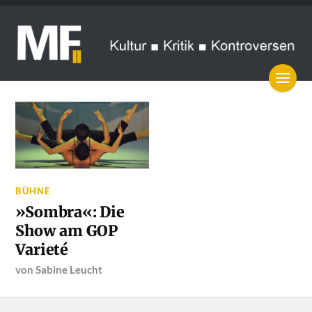
BÜHNE
»Sombra«: Die
Show am GOP
Varieté
von
Sabine Leucht