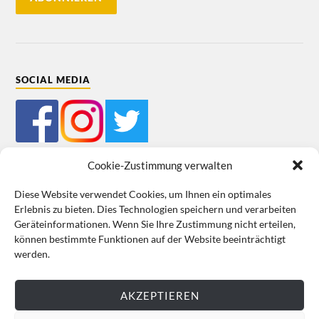
SOCIAL MEDIA
Cookie-Zustimmung verwalten
Diese Website verwendet Cookies, um Ihnen ein optimales
Erlebnis zu bieten. Dies Technologien speichern und verarbeiten
Mein Bestellkonto
Kundeninformationen
Datenschutz
Geräteinformationen. Wenn Sie Ihre Zustimmung nicht erteilen,
können bestimmte Funktionen auf der Website beeinträchtigt
Cookie-Richtlinie (EU)
Impressum
werden.
VERTRAG WIDERRUFEN
AKZEPTIEREN