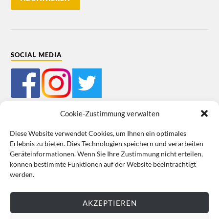
SOCIAL MEDIA
Cookie-Zustimmung verwalten
Diese Website verwendet Cookies, um Ihnen ein optimales
Erlebnis zu bieten. Dies Technologien speichern und verarbeiten
Mein Bestellkonto
Kundeninformationen
Datenschutz
Geräteinformationen. Wenn Sie Ihre Zustimmung nicht erteilen,
können bestimmte Funktionen auf der Website beeinträchtigt
Cookie-Richtlinie (EU)
Impressum
werden.
VERTRAG WIDERRUFEN
AKZEPTIEREN