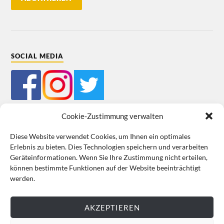
SOCIAL MEDIA
Cookie-Zustimmung verwalten
Diese Website verwendet Cookies, um Ihnen ein optimales
Erlebnis zu bieten. Dies Technologien speichern und verarbeiten
Mein Bestellkonto
Kundeninformationen
Datenschutz
Geräteinformationen. Wenn Sie Ihre Zustimmung nicht erteilen,
können bestimmte Funktionen auf der Website beeinträchtigt
Cookie-Richtlinie (EU)
Impressum
werden.
VERTRAG WIDERRUFEN
AKZEPTIEREN