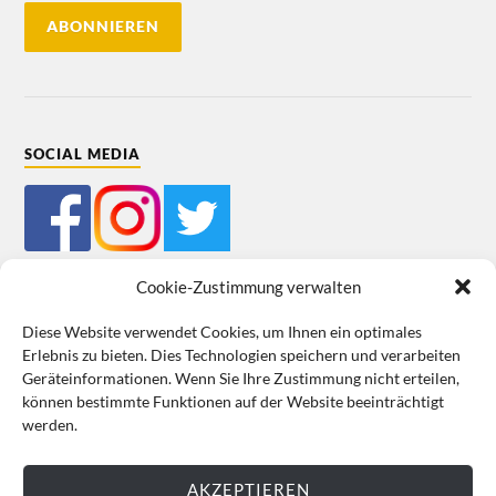
SOCIAL MEDIA
Cookie-Zustimmung verwalten
Diese Website verwendet Cookies, um Ihnen ein optimales
Erlebnis zu bieten. Dies Technologien speichern und verarbeiten
Mein Bestellkonto
Kundeninformationen
Datenschutz
Geräteinformationen. Wenn Sie Ihre Zustimmung nicht erteilen,
können bestimmte Funktionen auf der Website beeinträchtigt
Cookie-Richtlinie (EU)
Impressum
werden.
VERTRAG WIDERRUFEN
AKZEPTIEREN