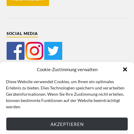
SOCIAL MEDIA
Cookie-Zustimmung verwalten
Diese Website verwendet Cookies, um Ihnen ein optimales
Erlebnis zu bieten. Dies Technologien speichern und verarbeiten
Mein Bestellkonto
Kundeninformationen
Datenschutz
Geräteinformationen. Wenn Sie Ihre Zustimmung nicht erteilen,
können bestimmte Funktionen auf der Website beeinträchtigt
Cookie-Richtlinie (EU)
Impressum
werden.
VERTRAG WIDERRUFEN
AKZEPTIEREN