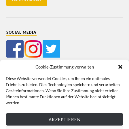
SOCIAL MEDIA
Cookie-Zustimmung verwalten
Diese Website verwendet Cookies, um Ihnen ein optimales
Erlebnis zu bieten. Dies Technologien speichern und verarbeiten
Mein Bestellkonto
Kundeninformationen
Datenschutz
Geräteinformationen. Wenn Sie Ihre Zustimmung nicht erteilen,
können bestimmte Funktionen auf der Website beeinträchtigt
Cookie-Richtlinie (EU)
Impressum
werden.
VERTRAG WIDERRUFEN
AKZEPTIEREN