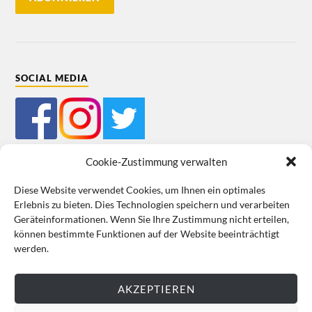
SOCIAL MEDIA
Cookie-Zustimmung verwalten
Diese Website verwendet Cookies, um Ihnen ein optimales
Erlebnis zu bieten. Dies Technologien speichern und verarbeiten
Mein Bestellkonto
Kundeninformationen
Datenschutz
Geräteinformationen. Wenn Sie Ihre Zustimmung nicht erteilen,
können bestimmte Funktionen auf der Website beeinträchtigt
Cookie-Richtlinie (EU)
Impressum
werden.
VERTRAG WIDERRUFEN
AKZEPTIEREN