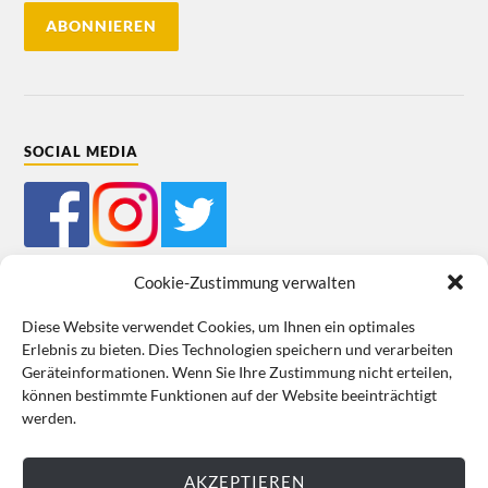
SOCIAL MEDIA
Cookie-Zustimmung verwalten
Diese Website verwendet Cookies, um Ihnen ein optimales
Erlebnis zu bieten. Dies Technologien speichern und verarbeiten
Mein Bestellkonto
Kundeninformationen
Datenschutz
Geräteinformationen. Wenn Sie Ihre Zustimmung nicht erteilen,
können bestimmte Funktionen auf der Website beeinträchtigt
Cookie-Richtlinie (EU)
Impressum
werden.
VERTRAG WIDERRUFEN
AKZEPTIEREN