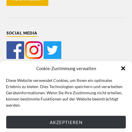
SOCIAL MEDIA
Cookie-Zustimmung verwalten
Diese Website verwendet Cookies, um Ihnen ein optimales
Erlebnis zu bieten. Dies Technologien speichern und verarbeiten
Mein Bestellkonto
Kundeninformationen
Datenschutz
Geräteinformationen. Wenn Sie Ihre Zustimmung nicht erteilen,
können bestimmte Funktionen auf der Website beeinträchtigt
Cookie-Richtlinie (EU)
Impressum
werden.
VERTRAG WIDERRUFEN
AKZEPTIEREN