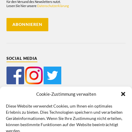
für den Versand des Newsletters nutzt.
Lesen Sie hier unsere
Datenschutzerklärung
SOCIAL MEDIA
Cookie-Zustimmung verwalten
Diese Website verwendet Cookies, um Ihnen ein optimales
Erlebnis zu bieten. Dies Technologien speichern und verarbeiten
Mein Bestellkonto
Kundeninformationen
Datenschutz
Geräteinformationen. Wenn Sie Ihre Zustimmung nicht erteilen,
können bestimmte Funktionen auf der Website beeinträchtigt
Cookie-Richtlinie (EU)
Impressum
werden.