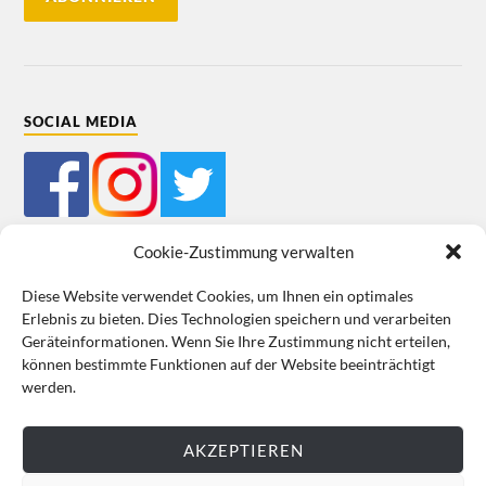
SOCIAL MEDIA
Cookie-Zustimmung verwalten
Diese Website verwendet Cookies, um Ihnen ein optimales
Erlebnis zu bieten. Dies Technologien speichern und verarbeiten
Mein Bestellkonto
Kundeninformationen
Datenschutz
Geräteinformationen. Wenn Sie Ihre Zustimmung nicht erteilen,
können bestimmte Funktionen auf der Website beeinträchtigt
Cookie-Richtlinie (EU)
Impressum
werden.
VERTRAG WIDERRUFEN
AKZEPTIEREN