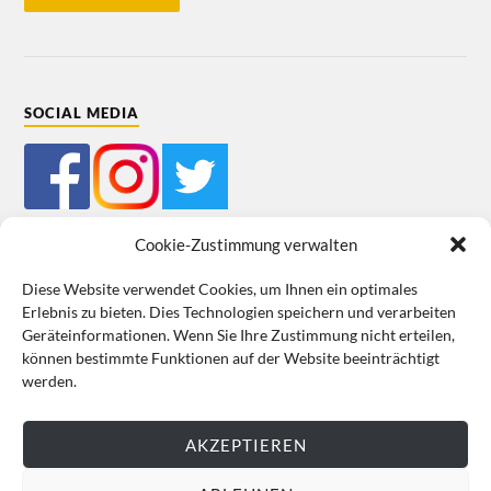
SOCIAL MEDIA
Cookie-Zustimmung verwalten
Diese Website verwendet Cookies, um Ihnen ein optimales
Erlebnis zu bieten. Dies Technologien speichern und verarbeiten
Mein Bestellkonto
Kundeninformationen
Datenschutz
Geräteinformationen. Wenn Sie Ihre Zustimmung nicht erteilen,
können bestimmte Funktionen auf der Website beeinträchtigt
Cookie-Richtlinie (EU)
Impressum
werden.
VERTRAG WIDERRUFEN
AKZEPTIEREN