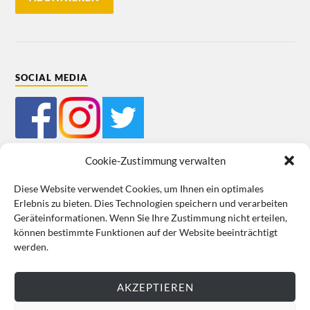
SOCIAL MEDIA
Cookie-Zustimmung verwalten
Diese Website verwendet Cookies, um Ihnen ein optimales
Erlebnis zu bieten. Dies Technologien speichern und verarbeiten
Mein Bestellkonto
Kundeninformationen
Datenschutz
Geräteinformationen. Wenn Sie Ihre Zustimmung nicht erteilen,
können bestimmte Funktionen auf der Website beeinträchtigt
Cookie-Richtlinie (EU)
Impressum
werden.
VERTRAG WIDERRUFEN
AKZEPTIEREN