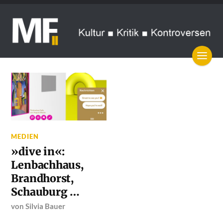
MEDIEN
»dive in«:
Lenbachhaus,
Brandhorst,
Schauburg …
von
Silvia Bauer