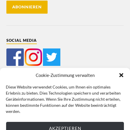
SOCIAL MEDIA
Cookie-Zustimmung verwalten
Diese Website verwendet Cookies, um Ihnen ein optimales
Erlebnis zu bieten. Dies Technologien speichern und verarbeiten
Mein Bestellkonto
Kundeninformationen
Datenschutz
Geräteinformationen. Wenn Sie Ihre Zustimmung nicht erteilen,
können bestimmte Funktionen auf der Website beeinträchtigt
Cookie-Richtlinie (EU)
Impressum
werden.
VERTRAG WIDERRUFEN
AKZEPTIEREN