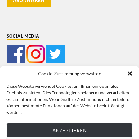
SOCIAL MEDIA
Cookie-Zustimmung verwalten
Diese Website verwendet Cookies, um Ihnen ein optimales
Erlebnis zu bieten. Dies Technologien speichern und verarbeiten
Mein Bestellkonto
Kundeninformationen
Datenschutz
Geräteinformationen. Wenn Sie Ihre Zustimmung nicht erteilen,
können bestimmte Funktionen auf der Website beeinträchtigt
Cookie-Richtlinie (EU)
Impressum
werden.
VERTRAG WIDERRUFEN
AKZEPTIEREN