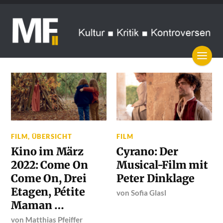
FILM
,
ÜBERSICHT
FILM
Kino im März
Cyrano: Der
2022: Come On
Musical-Film mit
Come On, Drei
Peter Dinklage
Etagen, Pétite
von
Sofia Glasl
Maman …
von
Matthias Pfeiffer