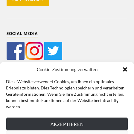
SOCIAL MEDIA
Cookie-Zustimmung verwalten
Diese Website verwendet Cookies, um Ihnen ein optimales
Erlebnis zu bieten. Dies Technologien speichern und verarbeiten
Mein Bestellkonto
Kundeninformationen
Datenschutz
Geräteinformationen. Wenn Sie Ihre Zustimmung nicht erteilen,
können bestimmte Funktionen auf der Website beeinträchtigt
Cookie-Richtlinie (EU)
Impressum
werden.
VERTRAG WIDERRUFEN
AKZEPTIEREN