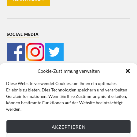
SOCIAL MEDIA
Cookie-Zustimmung verwalten
Diese Website verwendet Cookies, um Ihnen ein optimales
Erlebnis zu bieten. Dies Technologien speichern und verarbeiten
Mein Bestellkonto
Kundeninformationen
Datenschutz
Geräteinformationen. Wenn Sie Ihre Zustimmung nicht erteilen,
können bestimmte Funktionen auf der Website beeinträchtigt
Cookie-Richtlinie (EU)
Impressum
werden.
VERTRAG WIDERRUFEN
AKZEPTIEREN