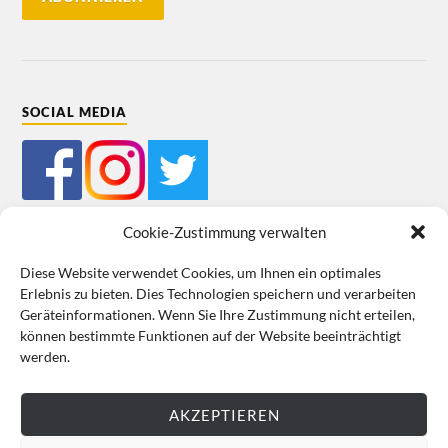
SOCIAL MEDIA
Cookie-Zustimmung verwalten
Diese Website verwendet Cookies, um Ihnen ein optimales
Erlebnis zu bieten. Dies Technologien speichern und verarbeiten
Mein Bestellkonto
Kundeninformationen
Datenschutz
Geräteinformationen. Wenn Sie Ihre Zustimmung nicht erteilen,
können bestimmte Funktionen auf der Website beeinträchtigt
Cookie-Richtlinie (EU)
Impressum
werden.
VERTRAG WIDERRUFEN
AKZEPTIEREN