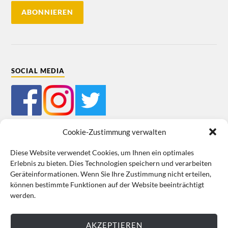
SOCIAL MEDIA
Cookie-Zustimmung verwalten
Diese Website verwendet Cookies, um Ihnen ein optimales
Erlebnis zu bieten. Dies Technologien speichern und verarbeiten
Mein Bestellkonto
Kundeninformationen
Datenschutz
Geräteinformationen. Wenn Sie Ihre Zustimmung nicht erteilen,
können bestimmte Funktionen auf der Website beeinträchtigt
Cookie-Richtlinie (EU)
Impressum
werden.
VERTRAG WIDERRUFEN
AKZEPTIEREN