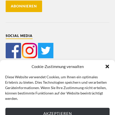
SOCIAL MEDIA
Cookie-Zustimmung verwalten
Diese Website verwendet Cookies, um Ihnen ein optimales
Erlebnis zu bieten. Dies Technologien speichern und verarbeiten
Mein Bestellkonto
Kundeninformationen
Datenschutz
Geräteinformationen. Wenn Sie Ihre Zustimmung nicht erteilen,
können bestimmte Funktionen auf der Website beeinträchtigt
Cookie-Richtlinie (EU)
Impressum
werden.
VERTRAG WIDERRUFEN
AKZEPTIEREN