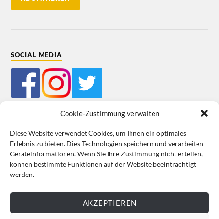
SOCIAL MEDIA
Cookie-Zustimmung verwalten
Diese Website verwendet Cookies, um Ihnen ein optimales
Erlebnis zu bieten. Dies Technologien speichern und verarbeiten
Mein Bestellkonto
Kundeninformationen
Datenschutz
Geräteinformationen. Wenn Sie Ihre Zustimmung nicht erteilen,
können bestimmte Funktionen auf der Website beeinträchtigt
Cookie-Richtlinie (EU)
Impressum
werden.
VERTRAG WIDERRUFEN
AKZEPTIEREN