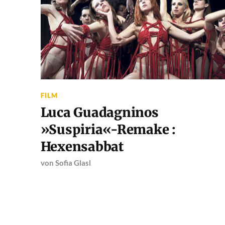
FILM
Luca Guadagninos
»Suspiria«-Remake :
Hexensabbat
von
Sofia Glasl