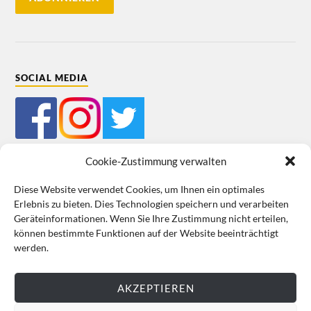
SOCIAL MEDIA
Cookie-Zustimmung verwalten
Diese Website verwendet Cookies, um Ihnen ein optimales
Erlebnis zu bieten. Dies Technologien speichern und verarbeiten
Mein Bestellkonto
Kundeninformationen
Datenschutz
Geräteinformationen. Wenn Sie Ihre Zustimmung nicht erteilen,
können bestimmte Funktionen auf der Website beeinträchtigt
Cookie-Richtlinie (EU)
Impressum
werden.
VERTRAG WIDERRUFEN
AKZEPTIEREN