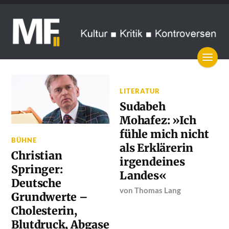
LITERATUR
Sudabeh
Mohafez: »Ich
fühle mich nicht
BÜHNE
als Erklärerin
Christian
irgendeines
Springer:
Landes«
Deutsche
von
Thomas Lang
Grundwerte –
Cholesterin,
Blutdruck, Abgase