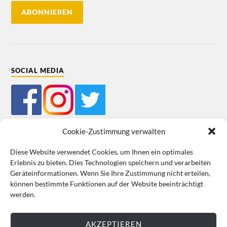
SOCIAL MEDIA
Cookie-Zustimmung verwalten
Diese Website verwendet Cookies, um Ihnen ein optimales
Erlebnis zu bieten. Dies Technologien speichern und verarbeiten
Mein Bestellkonto
Kundeninformationen
Datenschutz
Geräteinformationen. Wenn Sie Ihre Zustimmung nicht erteilen,
können bestimmte Funktionen auf der Website beeinträchtigt
Cookie-Richtlinie (EU)
Impressum
werden.
VERTRAG WIDERRUFEN
AKZEPTIEREN