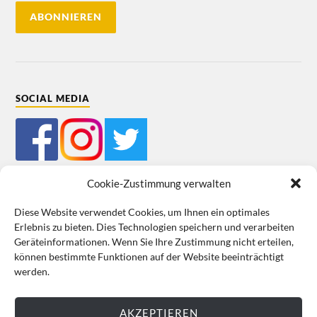
SOCIAL MEDIA
Cookie-Zustimmung verwalten
Diese Website verwendet Cookies, um Ihnen ein optimales
Erlebnis zu bieten. Dies Technologien speichern und verarbeiten
Mein Bestellkonto
Kundeninformationen
Datenschutz
Geräteinformationen. Wenn Sie Ihre Zustimmung nicht erteilen,
können bestimmte Funktionen auf der Website beeinträchtigt
Cookie-Richtlinie (EU)
Impressum
werden.
VERTRAG WIDERRUFEN
AKZEPTIEREN