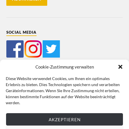
SOCIAL MEDIA
Cookie-Zustimmung verwalten
Diese Website verwendet Cookies, um Ihnen ein optimales
Erlebnis zu bieten. Dies Technologien speichern und verarbeiten
Mein Bestellkonto
Kundeninformationen
Datenschutz
Geräteinformationen. Wenn Sie Ihre Zustimmung nicht erteilen,
können bestimmte Funktionen auf der Website beeinträchtigt
Cookie-Richtlinie (EU)
Impressum
werden.
VERTRAG WIDERRUFEN
AKZEPTIEREN