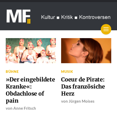
BÜHNE
MUSIK
»Der eingebildete
Coeur de Pirate:
Kranke«:
Das französiche
Obdachlose of
Herz
pain
von
Jürgen Moises
von
Anne Fritsch