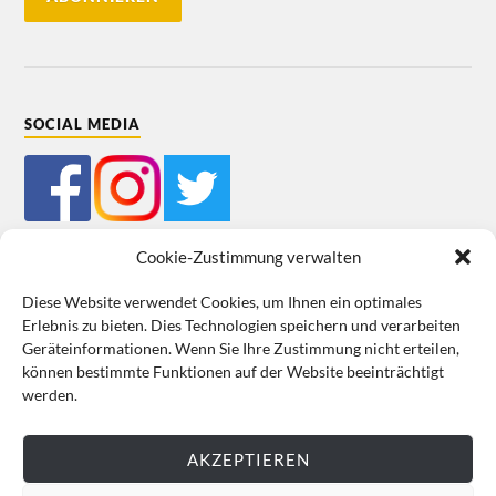
SOCIAL MEDIA
Cookie-Zustimmung verwalten
Diese Website verwendet Cookies, um Ihnen ein optimales
Erlebnis zu bieten. Dies Technologien speichern und verarbeiten
Mein Bestellkonto
Kundeninformationen
Datenschutz
Geräteinformationen. Wenn Sie Ihre Zustimmung nicht erteilen,
können bestimmte Funktionen auf der Website beeinträchtigt
Cookie-Richtlinie (EU)
Impressum
werden.
VERTRAG WIDERRUFEN
AKZEPTIEREN