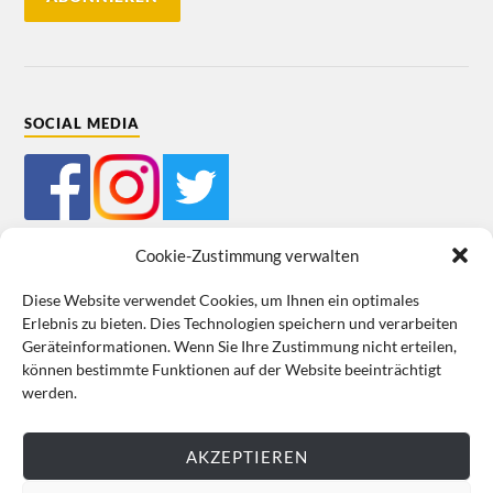
SOCIAL MEDIA
Cookie-Zustimmung verwalten
Diese Website verwendet Cookies, um Ihnen ein optimales
Erlebnis zu bieten. Dies Technologien speichern und verarbeiten
Mein Bestellkonto
Kundeninformationen
Datenschutz
Geräteinformationen. Wenn Sie Ihre Zustimmung nicht erteilen,
können bestimmte Funktionen auf der Website beeinträchtigt
Cookie-Richtlinie (EU)
Impressum
werden.
VERTRAG WIDERRUFEN
AKZEPTIEREN