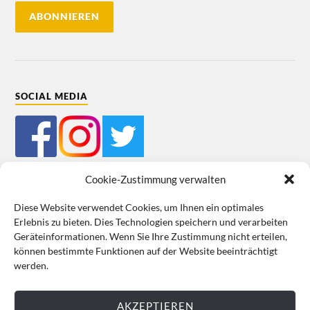
SOCIAL MEDIA
Cookie-Zustimmung verwalten
Diese Website verwendet Cookies, um Ihnen ein optimales
Erlebnis zu bieten. Dies Technologien speichern und verarbeiten
Mein Bestellkonto
Kundeninformationen
Datenschutz
Geräteinformationen. Wenn Sie Ihre Zustimmung nicht erteilen,
können bestimmte Funktionen auf der Website beeinträchtigt
Cookie-Richtlinie (EU)
Impressum
werden.
VERTRAG WIDERRUFEN
AKZEPTIEREN