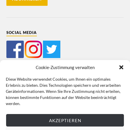
SOCIAL MEDIA
Cookie-Zustimmung verwalten
Diese Website verwendet Cookies, um Ihnen ein optimales
Erlebnis zu bieten. Dies Technologien speichern und verarbeiten
Mein Bestellkonto
Kundeninformationen
Datenschutz
Geräteinformationen. Wenn Sie Ihre Zustimmung nicht erteilen,
können bestimmte Funktionen auf der Website beeinträchtigt
Cookie-Richtlinie (EU)
Impressum
werden.
VERTRAG WIDERRUFEN
AKZEPTIEREN