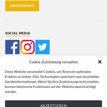
SOCIAL MEDIA
Cookie-Zustimmung verwalten
Diese Website verwendet Cookies, um Ihnen ein optimales
Erlebnis zu bieten. Dies Technologien speichern und verarbeiten
Mein Bestellkonto
Kundeninformationen
Datenschutz
Geräteinformationen. Wenn Sie Ihre Zustimmung nicht erteilen,
können bestimmte Funktionen auf der Website beeinträchtigt
Cookie-Richtlinie (EU)
Impressum
werden.
VERTRAG WIDERRUFEN
AKZEPTIEREN