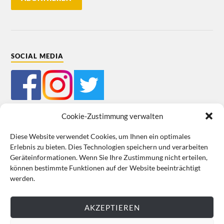
SOCIAL MEDIA
Cookie-Zustimmung verwalten
Diese Website verwendet Cookies, um Ihnen ein optimales
Erlebnis zu bieten. Dies Technologien speichern und verarbeiten
Mein Bestellkonto
Kundeninformationen
Datenschutz
Geräteinformationen. Wenn Sie Ihre Zustimmung nicht erteilen,
können bestimmte Funktionen auf der Website beeinträchtigt
Cookie-Richtlinie (EU)
Impressum
werden.
VERTRAG WIDERRUFEN
AKZEPTIEREN