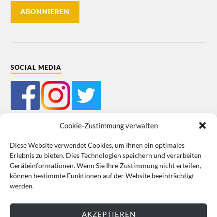
SOCIAL MEDIA
Cookie-Zustimmung verwalten
Diese Website verwendet Cookies, um Ihnen ein optimales
Erlebnis zu bieten. Dies Technologien speichern und verarbeiten
Mein Bestellkonto
Kundeninformationen
Datenschutz
Geräteinformationen. Wenn Sie Ihre Zustimmung nicht erteilen,
können bestimmte Funktionen auf der Website beeinträchtigt
Cookie-Richtlinie (EU)
Impressum
werden.
VERTRAG WIDERRUFEN
AKZEPTIEREN