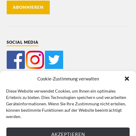
SOCIAL MEDIA
Cookie-Zustimmung verwalten
Diese Website verwendet Cookies, um Ihnen ein optimales
Erlebnis zu bieten. Dies Technologien speichern und verarbeiten
Mein Bestellkonto
Kundeninformationen
Datenschutz
Geräteinformationen. Wenn Sie Ihre Zustimmung nicht erteilen,
können bestimmte Funktionen auf der Website beeinträchtigt
Cookie-Richtlinie (EU)
Impressum
werden.
VERTRAG WIDERRUFEN
AKZEPTIEREN