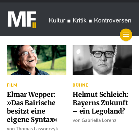
FILM
BÜHNE
Elmar Wepper:
Helmut Schleich:
»Das Bairische
Bayerns Zukunft
besitzt eine
– ein Legoland?
eigene Syntax«
von
Gabriella Lorenz
von
Thomas Lassonczyk