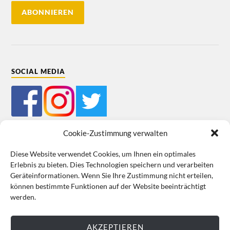
SOCIAL MEDIA
Cookie-Zustimmung verwalten
Diese Website verwendet Cookies, um Ihnen ein optimales
Erlebnis zu bieten. Dies Technologien speichern und verarbeiten
Mein Bestellkonto
Kundeninformationen
Datenschutz
Geräteinformationen. Wenn Sie Ihre Zustimmung nicht erteilen,
können bestimmte Funktionen auf der Website beeinträchtigt
Cookie-Richtlinie (EU)
Impressum
werden.
VERTRAG WIDERRUFEN
AKZEPTIEREN