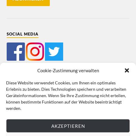
SOCIAL MEDIA
Cookie-Zustimmung verwalten
Diese Website verwendet Cookies, um Ihnen ein optimales
Erlebnis zu bieten. Dies Technologien speichern und verarbeiten
Mein Bestellkonto
Kundeninformationen
Datenschutz
Geräteinformationen. Wenn Sie Ihre Zustimmung nicht erteilen,
können bestimmte Funktionen auf der Website beeinträchtigt
Cookie-Richtlinie (EU)
Impressum
werden.
VERTRAG WIDERRUFEN
AKZEPTIEREN