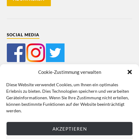
SOCIAL MEDIA
Cookie-Zustimmung verwalten
Diese Website verwendet Cookies, um Ihnen ein optimales
Erlebnis zu bieten. Dies Technologien speichern und verarbeiten
Mein Bestellkonto
Kundeninformationen
Datenschutz
Geräteinformationen. Wenn Sie Ihre Zustimmung nicht erteilen,
können bestimmte Funktionen auf der Website beeinträchtigt
Cookie-Richtlinie (EU)
Impressum
werden.
VERTRAG WIDERRUFEN
AKZEPTIEREN