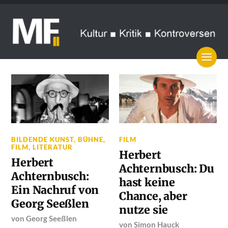
BILDENDE KUNST
,
BÜHNE
,
FILM
FILM
,
LITERATUR
Herbert
Herbert
Achternbusch: Du
Achternbusch:
hast keine
Ein Nachruf von
Chance, aber
Georg Seeßlen
nutze sie
von
Georg Seeßlen
von
Simon Hauck