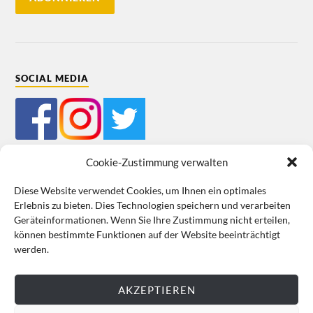
SOCIAL MEDIA
Cookie-Zustimmung verwalten
Diese Website verwendet Cookies, um Ihnen ein optimales
Erlebnis zu bieten. Dies Technologien speichern und verarbeiten
Mein Bestellkonto
Kundeninformationen
Datenschutz
Geräteinformationen. Wenn Sie Ihre Zustimmung nicht erteilen,
können bestimmte Funktionen auf der Website beeinträchtigt
Cookie-Richtlinie (EU)
Impressum
werden.
VERTRAG WIDERRUFEN
AKZEPTIEREN